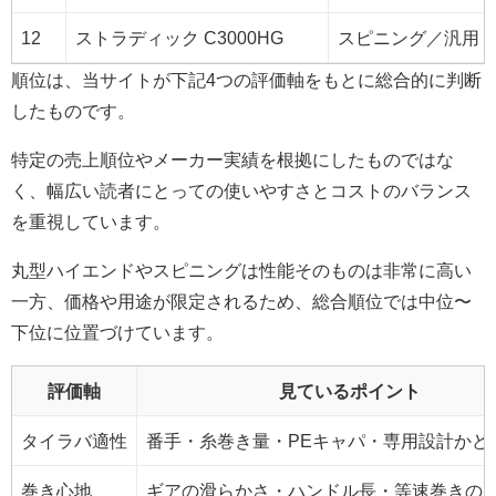
12
ストラディック C3000HG
スピニング／汎用
順位は、当サイトが下記4つの評価軸をもとに総合的に判断
したものです。
特定の売上順位やメーカー実績を根拠にしたものではな
く、幅広い読者にとっての使いやすさとコストのバランス
を重視しています。
丸型ハイエンドやスピニングは性能そのものは非常に高い
一方、価格や用途が限定されるため、総合順位では中位〜
下位に位置づけています。
評価軸
見ているポイント
タイラバ適性
番手・糸巻き量・PEキャパ・専用設計かど
巻き心地
ギアの滑らかさ・ハンドル長・等速巻きの