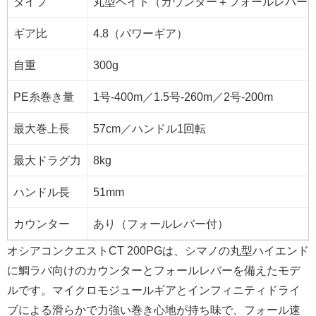
タイプ
丸型ベイト（カウンター＋フォールレバー
ギア比
4.8（パワーギア）
自重
300g
PE糸巻き量
1号-400m／1.5号-260m／2号-200m
最大巻上長
57cm／ハンドル1回転
最大ドラグ力
8kg
ハンドル長
51mm
カウンター
あり（フォールレバー付）
オシアコンクエストCT 200PGは、シマノの丸型ハイエンド
に鯛ラバ向けのカウンターとフォールレバーを備えたモデ
ルです。マイクロモジュールギアとインフィニティドライ
ブによる滑らかで力強い巻き心地が持ち味で、フォール速