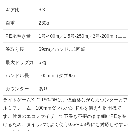
ギア比
6.3
自重
230g
PE糸巻き量
1号-400m／1.5号-250m／2号-200m（エ
巻取り長
69cm／ハンドル1回転
最大ドラグ力
5kg
ハンドル長
100mm（ダブル）
カウンター
あり
ライトゲームX IC 150-DHは、低価格ながらカウンターとア
ルミフレーム、100mmダブルハンドルを備えた汎用機で
す。付属のエコノマイザーで下巻き不要のまま細いPEを巻
けるため、タイラバでよく使う0.6〜0.8号にも対応しやすい