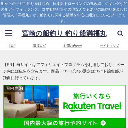
船からのサビキ釣りをはじめ、日本版トローリングの曳き縄、ジギングなど
のルアーフィッシング、コマセ釣り等その他なんでもありの船釣りを楽しむ
管理人「満福丸」が、船釣りに関する情報を中心に紹介しているブログで
す。
宮崎の船釣り 釣り船満福丸
TOP
満福ログ
お問い合わせ
サイトマップ
【PR】当サイトはアフィリエイトプログラムを利用しており、ペー
ジ内には広告を含みます。商品・サービスの選定はサイト編集部が
独自に行っています。