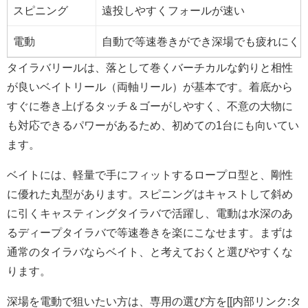
スピニング
遠投しやすくフォールが速い
電動
自動で等速巻きができ深場でも疲れにく
タイラバリールは、落として巻くバーチカルな釣りと相性
が良いベイトリール（両軸リール）が基本です。着底から
すぐに巻き上げるタッチ＆ゴーがしやすく、不意の大物に
も対応できるパワーがあるため、初めての1台にも向いてい
ます。
ベイトには、軽量で手にフィットするロープロ型と、剛性
に優れた丸型があります。スピニングはキャストして斜め
に引くキャスティングタイラバで活躍し、電動は水深のあ
るディープタイラバで等速巻きを楽にこなせます。まずは
通常のタイラバならベイト、と考えておくと選びやすくな
ります。
深場を電動で狙いたい方は、専用の選び方を[[内部リンク:タ