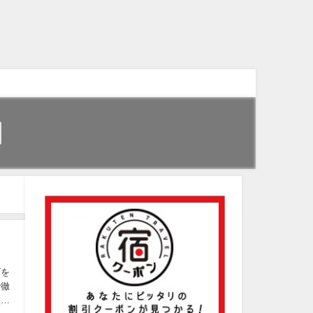
げを
で徹
溢れ