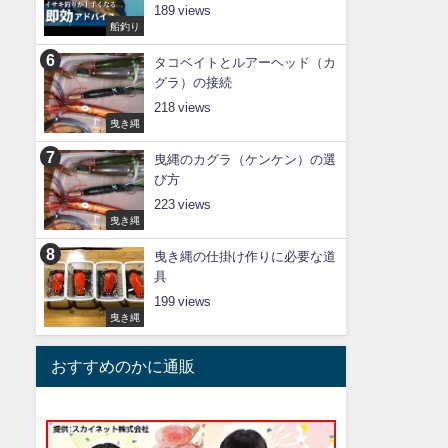
189
船釣り
タコベイトとルアーヘッド（カ
グラ）の接続
218
曳き縄
曳縄のカグラ（ケンケン）の選
び方
223
曳き縄
曳き縄の仕掛け作りに必要な道
具
199
曳き縄
おすすめのかに通販