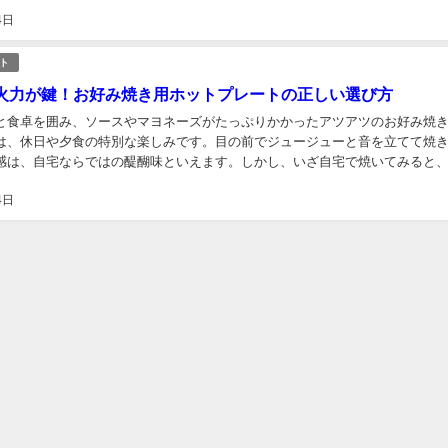
目指しましょう。...
4日
ト
火力が鍵！お好み焼き用ホットプレートの正しい選び方
と食卓を囲み、ソースやマヨネーズがたっぷりかかったアツアツのお好み焼
は、休日や夕食の特別な楽しみです。目の前でジュージューと音を立てて焼
感は、自宅ならではの醍醐味といえます。しかし、いざ自宅で焼いてみると
ベチャッとした仕上がりになったり、ホットプレートの端のほうに置い...
4日