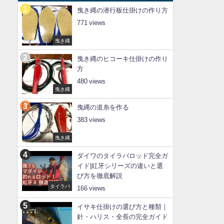
曳き縄の潜行板仕掛けの作り方
771
曳き縄
曳き縄のヒコーキ仕掛けの作り
方
480
曳き縄
曳縄の道糸を作る
383
曳き縄
ダイワのタイラバロッド完全ガ
イド|紅牙シリーズの違いと選
び方を徹底解説
タイラバ
166
イサキ仕掛けの選び方と種類｜
針・ハリス・全長の完全ガイド