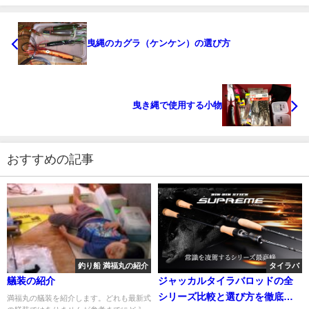
曳縄のカグラ（ケンケン）の選び方
曳き縄で使用する小物
おすすめの記事
釣り船 満福丸の紹介
タイラバ
艤装の紹介
ジャッカルタイラバロッドの全
シリーズ比較と選び方を徹底解
満福丸の艤装を紹介します。どれも最新式