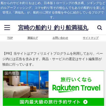
船からのサビキ釣りをはじめ、日本版トローリングの曳き縄、ジギングなど
のルアーフィッシング、コマセ釣り等その他なんでもありの船釣りを楽しむ
管理人「満福丸」が、船釣りに関する情報を中心に紹介しているブログで
す。
宮崎の船釣り 釣り船満福丸
TOP
満福ログ
お問い合わせ
サイトマップ
【PR】当サイトはアフィリエイトプログラムを利用しており、ペー
ジ内には広告を含みます。商品・サービスの選定はサイト編集部が
独自に行っています。