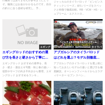
の艤装ではありませんが参考までにどう
説
ジャッカルのタイラバロッド「ビンビンス
ぞ。艤装にはお金がかかるものです。自分
ティックシリーズ」全5シリーズをスペッ
の釣りに合う器材を研究し、予...
クと特徴で徹底比較。RB・VCM・HS・シ
ュプリーム・エクストロ...
エギング
タイラバ
エギングロッドのおすすめの選
アブガルシアのタイラバロッド
び方を長さと硬さから丁寧に解
はどれを選ぶ？モデル別徹底解
説
説
エギングロッド おすすめの基準を、長
アブガルシアのタイラバロッドを選ぶ前に
さ・硬さ・適合エギ号数・秋と春の違い・
知っておきたいモデルの違いと選び方を徹
堤防やサーフの向き不向きから整理。エギ
底解説。オーシャンフィールドからエラデ
ングロッド おすすめをランキ...
ィケーター セブン スペシ...