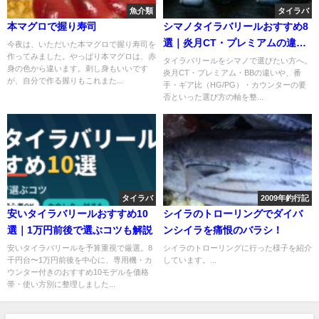
魚介類
タイラバ
本マグロで握り寿司
シマノタイラバリールおすすめ8
選｜炎月CT・プレミアムの違い
今夜は、いただいた本マグロで握り寿司を
作ってみました。やっぱり本マグロは、赤
と番手・ギア比の選び方も解説
タイラバリールをシマノで選びたい方へ。
身の色から違います。刺し身もいいです
炎月CT・プレミアム・BBの違いや、番
が、自分で作る握りもこれまた...
手・ギア比（HG/PG）・カウンターの要
否といった選び方の軸を整...
タイラバ
2009年釣行記
安いタイラバリールおすすめ10
シイラのトローリングでダイバ
選｜1万円前後で選ぶコツも解説
ンシイラを痛恨のバラシ！
安いタイラバリールを予算重視で厳選。8
シイラのトローリングに行った様子を紹介
千円台〜1万円前後を中心に、専用機・カ
しています。...
ウンター付きのおすすめ10モデルを価格
帯・使い方別に整理しました...