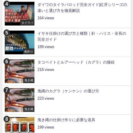
ダイワのタイラバロッド完全ガイド|紅牙シリーズの
違いと選び方を徹底解説
164
タイラバ
イサキ仕掛けの選び方と種類｜針・ハリス・全長の
完全ガイド
189
船釣り
タコベイトとルアーヘッド（カグラ）の接続
218
曳き縄
曳縄のカグラ（ケンケン）の選び方
223
曳き縄
曳き縄の仕掛け作りに必要な道具
199