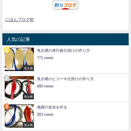
にほんブログ村
人気の記事
曳き縄の潜行板仕掛けの作り方
771
曳き縄
曳き縄のヒコーキ仕掛けの作り方
480
曳き縄
曳縄の道糸を作る
383
曳き縄