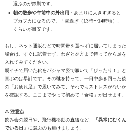
選ぶのが鉄則です。
朝の散歩や午前中の外出用
：あまりに大きすぎると
ブカブカになるので、「昼過ぎ（13時〜14時頃）」
くらいが目安です。
もし、ネット通販などで時間帯を選べずに届いてしまった
場合は、すぐに試着せず、わざと夕方まで待ってから足を
入れてみてください。
朝イチで届いた靴をパジャマ姿で履いて「ぴったり！」と
喜ぶのは早計です。その靴を持って、一日中歩き回った後
の「お疲れ足」で履いてみて、それでもストレスがないか
を確認する。ここまでやって初めて「合格」が出せます。
⚠️ 注意点
飲み会の翌日や、飛行機移動の直後など、
「異常にむくん
でいる日」
に選ぶのも避けましょう。