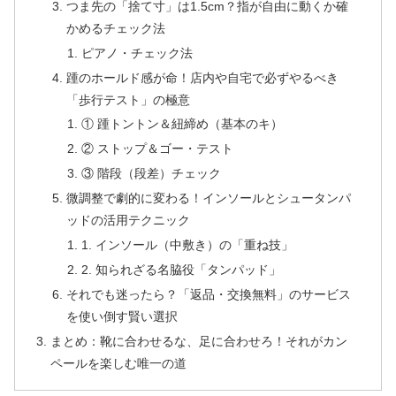
つま先の「捨て寸」は1.5cm？指が自由に動くか確
かめるチェック法
ピアノ・チェック法
踵のホールド感が命！店内や自宅で必ずやるべき
「歩行テスト」の極意
① 踵トントン＆紐締め（基本のキ）
② ストップ＆ゴー・テスト
③ 階段（段差）チェック
微調整で劇的に変わる！インソールとシュータンパ
ッドの活用テクニック
1. インソール（中敷き）の「重ね技」
2. 知られざる名脇役「タンパッド」
それでも迷ったら？「返品・交換無料」のサービス
を使い倒す賢い選択
まとめ：靴に合わせるな、足に合わせろ！それがカン
ペールを楽しむ唯一の道