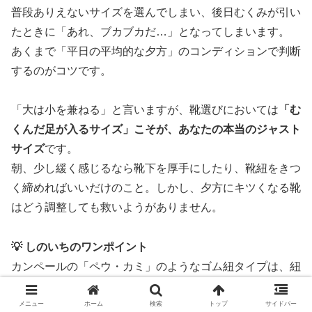
普段ありえないサイズを選んでしまい、後日むくみが引い
たときに「あれ、ブカブカだ…」となってしまいます。
あくまで「平日の平均的な夕方」のコンディションで判断
するのがコツです。
「大は小を兼ねる」と言いますが、靴選びにおいては
「む
くんだ足が入るサイズ」こそが、あなたの本当のジャスト
サイズ
です。
朝、少し緩く感じるなら靴下を厚手にしたり、靴紐をきつ
く締めればいいだけのこと。しかし、夕方にキツくなる靴
はどう調整しても救いようがありません。
💡 しのいちのワンポイント
カンペールの「ペウ・カミ」のようなゴム紐タイプは、紐
を結び直して調整することができません。
だからこそ、このモデルを選ぶときは特に「むくみ」を計
メニュー
ホーム
検索
トップ
サイドバー