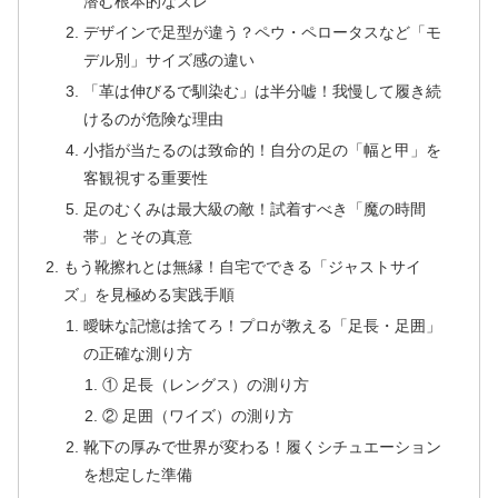
潜む根本的なズレ
デザインで足型が違う？ペウ・ペロータスなど「モ
デル別」サイズ感の違い
「革は伸びるで馴染む」は半分嘘！我慢して履き続
けるのが危険な理由
小指が当たるのは致命的！自分の足の「幅と甲」を
客観視する重要性
足のむくみは最大級の敵！試着すべき「魔の時間
帯」とその真意
もう靴擦れとは無縁！自宅でできる「ジャストサイ
ズ」を見極める実践手順
曖昧な記憶は捨てろ！プロが教える「足長・足囲」
の正確な測り方
① 足長（レングス）の測り方
② 足囲（ワイズ）の測り方
靴下の厚みで世界が変わる！履くシチュエーション
を想定した準備