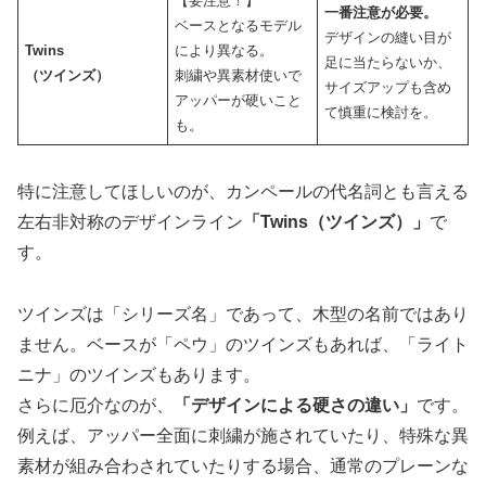
【要注意！】
一番注意が必要。
ベースとなるモデル
デザインの縫い目が
Twins
により異なる。
足に当たらないか、
（ツインズ）
刺繍や異素材使いで
サイズアップも含め
アッパーが硬いこと
て慎重に検討を。
も。
特に注意してほしいのが、カンペールの代名詞とも言える
左右非対称のデザインライン
「Twins（ツインズ）」
で
す。
ツインズは「シリーズ名」であって、木型の名前ではあり
ません。ベースが「ペウ」のツインズもあれば、「ライト
ニナ」のツインズもあります。
さらに厄介なのが、
「デザインによる硬さの違い」
です。
例えば、アッパー全面に刺繍が施されていたり、特殊な異
素材が組み合わされていたりする場合、通常のプレーンな