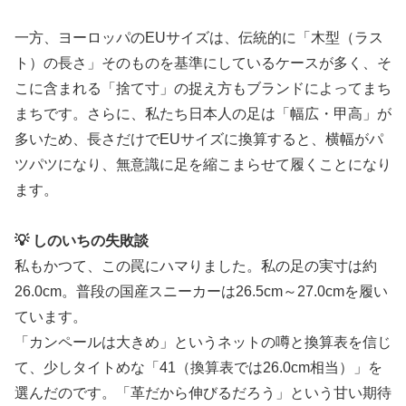
一方、ヨーロッパのEUサイズは、伝統的に「木型（ラス
ト）の長さ」そのものを基準にしているケースが多く、そ
こに含まれる「捨て寸」の捉え方もブランドによってまち
まちです。さらに、私たち日本人の足は「幅広・甲高」が
多いため、長さだけでEUサイズに換算すると、横幅がパ
ツパツになり、無意識に足を縮こまらせて履くことになり
ます。
💡 しのいちの失敗談
私もかつて、この罠にハマりました。私の足の実寸は約
26.0cm。普段の国産スニーカーは26.5cm～27.0cmを履い
ています。
「カンペールは大きめ」というネットの噂と換算表を信じ
て、少しタイトめな「41（換算表では26.0cm相当）」を
選んだのです。「革だから伸びるだろう」という甘い期待