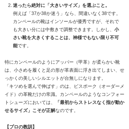
迷ったら絶対に「大きいサイズ」を選ぶこと。
例えば「37か38か迷う」なら、間違いなく38です。
カンペールの靴はインソールが優秀ですが、それで
も大きい分には中敷きで調整できます。しかし、
小
さい靴を大きくすることは、神様でもない限り不可
能
です。
特にカンペールのようにアッパー（甲革）が柔らかい靴
は、小さめを履くと足の形が革表面に浮き出てしまい、せ
っかくの美しいシルエットが台無しになります。
「キツめを選んで伸ばす」のは、ビスポーク（オーダーメ
イド）の革靴だけの常識。カンペールのようなコンフォー
トシューズにおいては、
「最初からストレスなく指が動か
せるサイズ」こそが正解
なのです。
【プロの教訓】