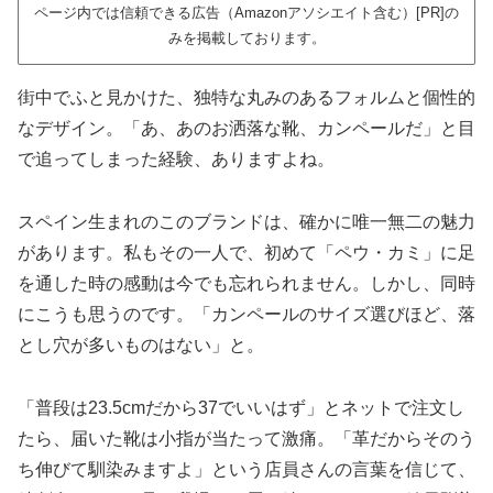
ページ内では信頼できる広告（Amazonアソシエイト含む）[PR]の
みを掲載しております。
街中でふと見かけた、独特な丸みのあるフォルムと個性的
なデザイン。「あ、あのお洒落な靴、カンペールだ」と目
で追ってしまった経験、ありますよね。
スペイン生まれのこのブランドは、確かに唯一無二の魅力
があります。私もその一人で、初めて「ペウ・カミ」に足
を通した時の感動は今でも忘れられません。しかし、同時
にこうも思うのです。「カンペールのサイズ選びほど、落
とし穴が多いものはない」と。
「普段は23.5cmだから37でいいはず」とネットで注文し
たら、届いた靴は小指が当たって激痛。「革だからそのう
ち伸びて馴染みますよ」という店員さんの言葉を信じて、