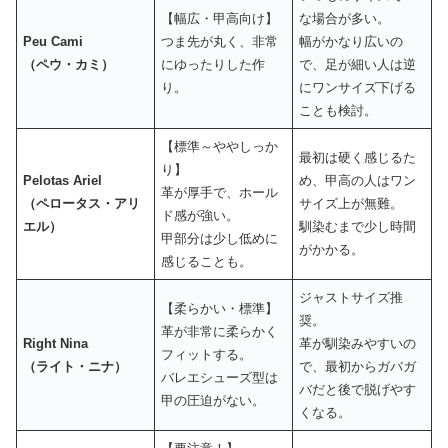
【幅広・甲高向け】
な場合が多い。
Peu Cami
つま先が丸く、非常
幅がかなり広いの
（ペウ・カミ）
にゆったりした作
で、足が細い人は逆
り。
にワンサイズ下げる
ことも検討。
【標準～ややしっか
最初は硬く感じるた
り】
Pelotas Ariel
め、甲高の人はワン
革が厚手で、ホール
（ペロータス・アリ
サイズ上が無難。
ド感が強い。
エル）
馴染むまで少し時間
甲部分は少し低めに
がかかる。
感じることも。
ジャストサイズ推
【柔らかい・標準】
奨。
革が非常に柔らかく
Right Nina
革が馴染みやすいの
フィットする。
（ライト・ニナ）
で、最初からガバガ
バレエシューズ型は
バだと後で脱げやす
甲の圧迫がない。
くなる。